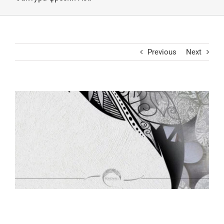
Previous
Next
View
Larger
Image