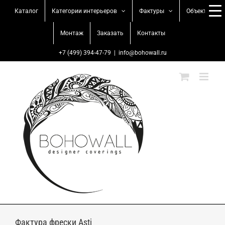
Skip
Каталог
Категории интерьеров
Фактуры
Объекты
to
content
Монтаж
Заказать
Контакты
+7 (499) 394-47-79
|
info@bohowall.ru
Фактура фрески Asti