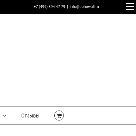
+7 (499) 394-47-79
|
info@bohowall.ru
Отзывы