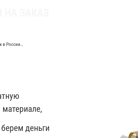
 НА ЗАКАЗ
к в России…
атную
 материале
,
 берем деньги