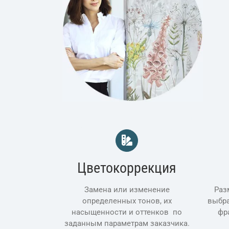
изготовление фресок на заказ, фотообои и фр
заказ москва, фрески на стену на заказ, фре
Цветокоррекция
Замена или изменение
Раз
определенных тонов, их
выбра
насыщенности и оттенков по
фр
заданным параметрам заказчика.