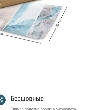
вреско, Артолиграф, Екофреско, Екофреска,
Бесшовные
Единое полотно проще монтировать.