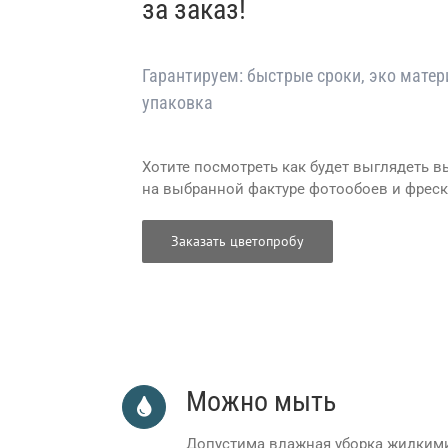
за заказ!
Гарантируем: быстрые сроки, эко матер
упаковка
Хотите посмотреть как будет выглядеть 
на выбранной фактуре фотообоев и фреск
Заказать цветопробу
Фрески Ортограф, Авангард, Боховолл, Аффре
Можно мыть
Допустима влажная уборка жидким