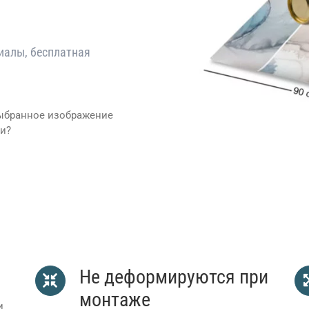
иалы, бесплатная
выбранное изображение
и?
ско, Ренесансфреско, Ортограф, Орто, Фрескью, Афресчи, Аль
Не деформируются при
монтаже
и