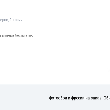
еров, 1 копиист
изайнера бесплатно
заказать фреску на стену,
Фотообои и фрески на заказ. Обн