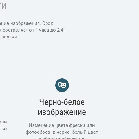
ги
ение изображения. Срок
составляет от 1 часа до 2-4
 задачи.
ска под заказ, фрески на заказ, фрески на
Черно-белое
изображение
я
али,
Изменение цвета фрески или
ных
фотообоев в черно- белый цвет
любого изображения