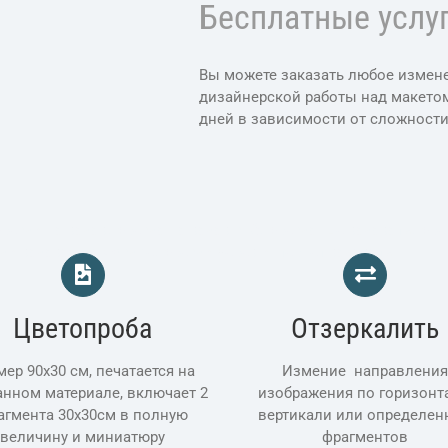
Бесплатные услу
Вы можете заказать любое измен
дизайнерской работы над макетом 
дней в зависимости от сложности
ески на заказ, фреска на заказ спб, фреска где заказать, фре
ски заказать в москве, фрески через интернет заказать
Цветопроба
Отзеркалить
мер 90х30 см, печатается на
Измение направлени
нном материале, включает 2
изображения по горизонт
агмента 30х30см в полную
вертикали или определен
величину и миниатюру
фрагментов