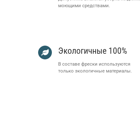
моющими средствами.
Экологичные 100%
В составе фрески используются
только экологичные материалы.
Щизардигениусаг, Ерисманн, Воллтастик, Ра