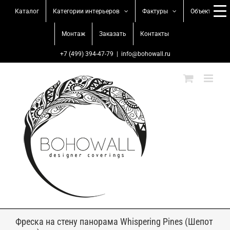
Skip
Каталог
Категории интерьеров
Фактуры
Объекты
to
content
Монтаж
Заказать
Контакты
+7 (499) 394-47-79
|
info@bohowall.ru
Фреска на стену панорама Whispering Pines (Шепот