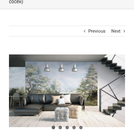
сосен)
Previous
Next
View
Larger
Image