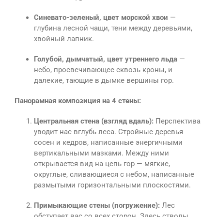
Синевато-зеленый, цвет морской хвои
—
глубина лесной чащи, тени между деревьями,
хвойный лапник.
Голубой, дымчатый, цвет утреннего льда
—
небо, просвечивающее сквозь кроны, и
далекие, тающие в дымке вершины гор.
Панорамная композиция на 4 стены:
Центральная стена (взгляд вдаль):
Перспектива
уводит нас вглубь леса. Стройные деревья
сосен и кедров, написанные энергичными
вертикальными мазками. Между ними
открывается вид на цепь гор — мягкие,
округлые, сливающиеся с небом, написанные
размытыми горизонтальными плоскостями.
Примыкающие стены (погружение):
Лес
обступает вас со всех сторон. Здесь стволы