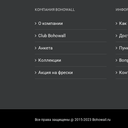
КОМПАНИЯ BOHOWALL
ИНФО
О компании
Как 
Club Bohowall
Дос
Анкета
Пун
Коллекции
Воп
Акция на фрески
Кон
Все права защищены @ 2015-2023 Bohowall.ru