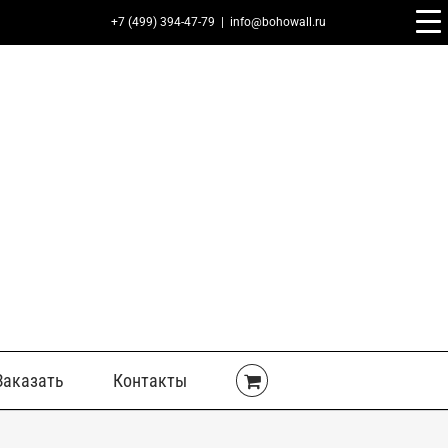
+7 (499) 394-47-79
|
info@bohowall.ru
Заказать
Контакты