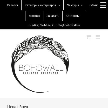
Skip
Каталог
Категории интерьеров
Фактуры
Объекты
to
content
Монтаж
Заказать
Контакты
+7 (499) 394-47-79
|
info@bohowall.ru
Цена обоев