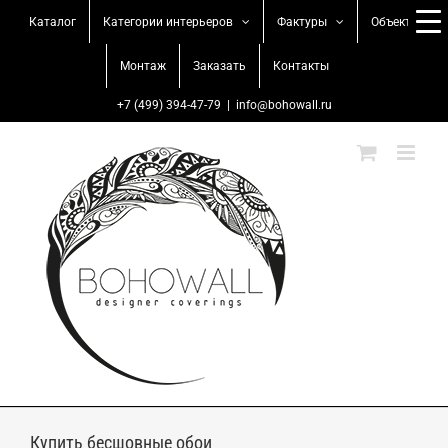
Skip
Каталог
Категории интерьеров
Фактуры
Объекты
to
content
Монтаж
Заказать
Контакты
+7 (499) 394-47-79
|
info@bohowall.ru
Купить бесшовные обои