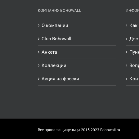
КОМПАНИЯ BOHOWALL
ИНФО
О компании
Как 
Club Bohowall
Дос
Анкета
Пун
Коллекции
Воп
Акция на фрески
Кон
Все права защищены @ 2015-2023 Bohowall.ru