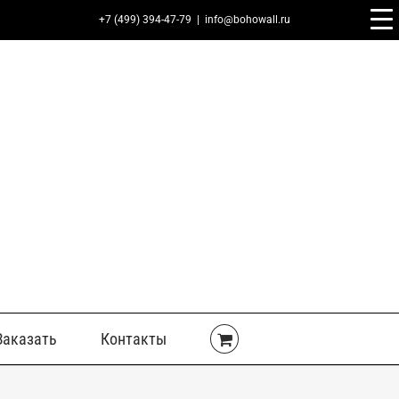
+7 (499) 394-47-79
|
info@bohowall.ru
Заказать
Контакты