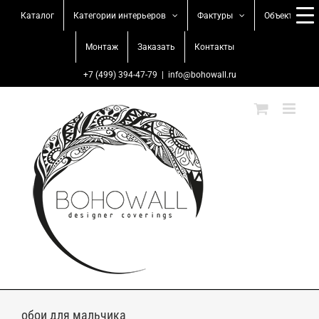
Skip
Каталог
Категории интерьеров
Фактуры
Объекты
to
content
Монтаж
Заказать
Контакты
+7 (499) 394-47-79
|
info@bohowall.ru
обои для мальчика