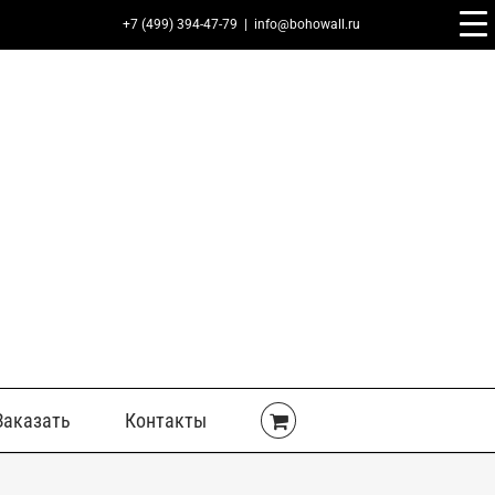
+7 (499) 394-47-79
|
info@bohowall.ru
Заказать
Контакты