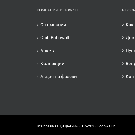
КОМПАНИЯ BOHOWALL
ИНФО
О компании
Как 
Club Bohowall
Дос
Анкета
Пун
Коллекции
Воп
Акция на фрески
Кон
Все права защищены @ 2015-2023 Bohowall.ru