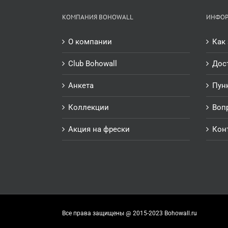
КОМПАНИЯ BOHOWALL
ИНФО
О компании
Как 
Club Bohowall
Дос
Анкета
Пун
Коллекции
Воп
Акция на фрески
Кон
Все права защищены @ 2015-2023 Bohowall.ru