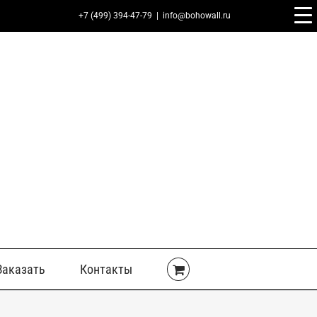
+7 (499) 394-47-79
|
info@bohowall.ru
Заказать
Контакты