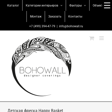
Skip
Каталог
Категории интерьеров
Фактуры
Объекты
to
content
Монтаж
Заказать
Контакты
+7 (499) 394-47-79
|
info@bohowall.ru
Детская фреска Happy Basket