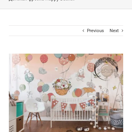
Previous
Next
View
Larger
Image