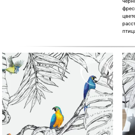
черн
фрес
цвете
расс
птица