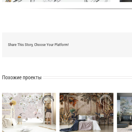
Share This Story, Choose Your Platform!
Похожие проекты
Фреска на стену Mistral
Фреска на стену панорама
Tropics Туманные
Whispering Pines (Шепот
ст
тропики
сосен)