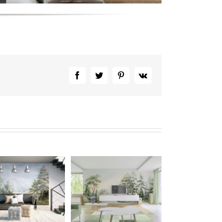
Facebook
Twitter
Pinterest
Vk
Панорамные обои на
ену The Luminous Grove