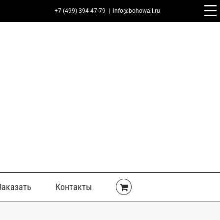
+7 (499) 394-47-79
|
info@bohowall.ru
Заказать
Контакты