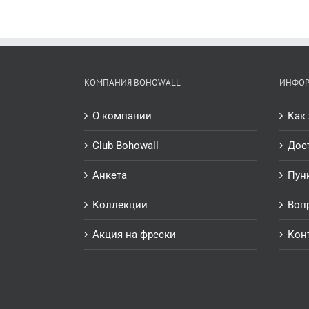
КОМПАНИЯ BOHOWALL
ИНФО
О компании
Как 
Club Bohowall
Дос
Анкета
Пун
Коллекции
Воп
Акция на фрески
Кон