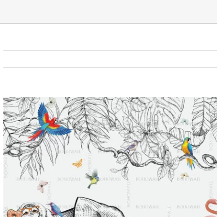
View
Larger
Image