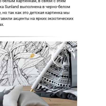
о белым картинкам, в связи с этим
ка Sunland выполнена в черно-белом
, но так как это детская картинка мы
тавили акценты на ярких экзотических
х.