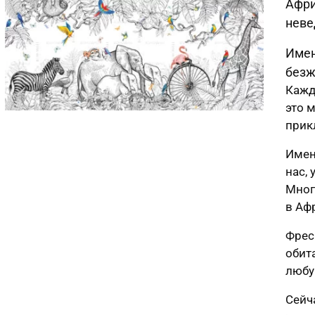
Афри
неве
Имен
безж
Кажд
это м
прик
Имен
нас,
Мног
в Аф
Фрес
обит
любу
Сейч