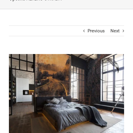
Previous
Next
View
Larger
Image