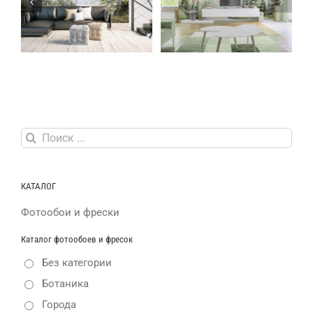
Фреска на стену панорама
Фреска на стену Mistral
Панор
Whispering Pines (Шепот
Tropics Туманные тропики
T
сосен)
Результат
поиска:
КАТАЛОГ
Фотообои и фрески
Каталог фотообоев и фресок
Без категории
Ботаника
Города