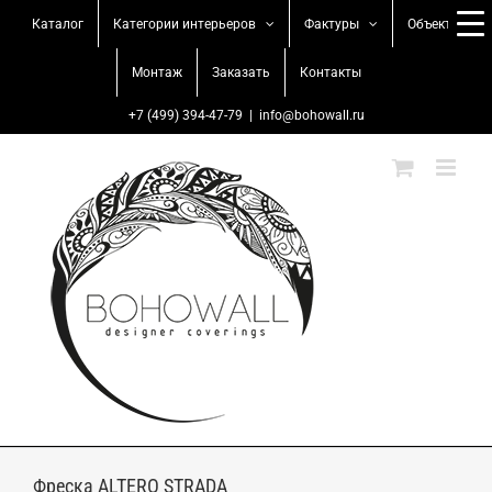
Skip
Каталог
Категории интерьеров
Фактуры
Объекты
to
content
Монтаж
Заказать
Контакты
+7 (499) 394-47-79
|
info@bohowall.ru
Фреска ALTERO STRADA