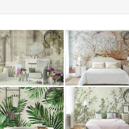
Купить фреску Tobago (тропичес
Купить фреску на стену Solange
листья)
Flora
Gostinaya
Oteli
Texture
Flora
Gostinaya
Texture
катал
Коллекции фресок и фотообоев
Коллекции фресок и фотообо
Спальни
Спальни
Фреска TIARA
Фреска Laredo
ssic
Flora
Oteli
Коллекции фресок и
Art
Classic
Flora
Lestnica
Колле
фотообоев
Спальни
фресок и фотообоев