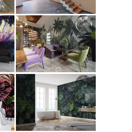
ции
ия
ции