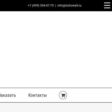
+7 (499) 394-47-79
|
info@bohowall.ru
Заказать
Контакты