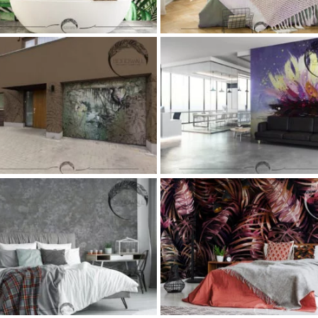
Фреска Lotus
Бесшовные обои Belize
t
Flora
office
Коллекции фресок и
Art
Flora
Oteli
Restoran
Коллек
фотообоев
Коллекция фресок
фресок и фотообоев
Коллекц
Paradise
фресок Paradise
Фреска Rasch
Фреска Selva Monstera
Bassein
Flora
Vanna
Коллекции
Flora
Loft
Oteli
Vanna
Коллек
фресок и фотообоев
Спальни
фресок и фотообоев