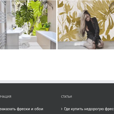
Фреска Nature Shades
ora
Gostinaya
Коллекции фресок и
фотообоев
РМАЦИЯ
СТАТЬИ
заказать фрески и обои
Где купить недорогую фрес