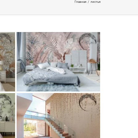
Главная
/
листья
кие
ог
ев
кции