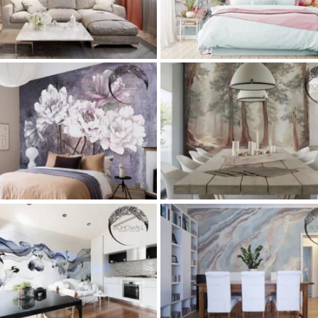
Restoran
каталог
Коллекции фре
Детские обои и фрески
каталог
фотообоев
Популярные фреск
Коллекции фресок и фотообоев
фотообои
Спальни
Популярные фрески и фотообои
Спальни
Фреска на заказ Largo creame (н
еска на стену Acadia (хвойный лес)
пионы)
ra
Gostinaya
Kuhnya
Lestnica
Oteli
Flora
Gostinaya
office
Oteli
Rest
toran
каталог
Коллекции фресок и
Texture
каталог
Коллекции фрес
тообоев
Популярное
Популярные
фотообоев
Популярное
Популя
фрески и фотообои
Спальни
фрески и фотообои
Спальн
Купить обои Nekkar (воздушна
упить нежные обои Hadar (мрамор)
абстракция)
Classic
Gostinaya
Kuhnya
Loft
Art
Gostinaya
Loft
Restoran
Tex
Restoran
Коллекции фресок и
Коллекции фресок и фотообо
фотообоев
Спальни
Спальни