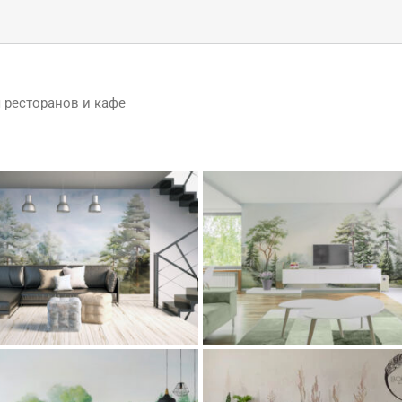
 ресторанов и кафе
орамные обои на стену The Luminous
Бесшовные панорамные обои Ethe
Grove
Forest Glade (Эфирная лесная пол
assic
Flora
Gostinaya
Kuhnya
Oteli
Classic
Flora
Gostinaya
Kuhnya
toran
каталог
Коллекции фресок и
Restoran
каталог
Коллекции фре
фотообоев
Популярные фрески и
фотообоев
Популярные фреск
фотообои
Спальни
фотообои
Спальни