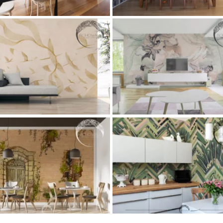
Обои Fancy marble (мрамор)
Фреска Birmin в стиле лофт
Art
Gostinaya
Lestnica
Restoran
Art
Loft
Oteli
Restoran
Коллек
Texture
Коллекции фресок и
фресок и фотообоев
фотообоев
Популярное
Спальни
Фреска Grove
Бесшовные обои HACO
Classic
Flora
Kuhnya
Restora
Art
Kuhnya
Restoran
Texture
Коллекции фресок и фотообо
Коллекции фресок и фотообоев
Коллекция фресок Paradise