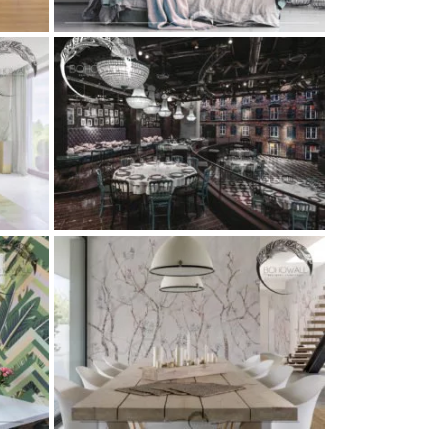
ции
n
ев