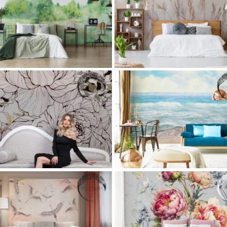
Обои камыш на заре Umbria
Фотообои гора Mont Blanc
assic
Flora
Gostinaya
Kuhnya
Oteli
Art
Classic
Gostinaya
office
Ote
toran
каталог
Коллекции фресок и
Restoran
каталог
Коллекции фре
фотообоев
Популярные фрески и
фотообоев
Популярные фреск
фотообои
Спальни
фотообои
Спальни
Обои изумрудное море Sibuyan Sea
Обои Flicker флюид
sein
Classic
Gostinaya
Kuhnya
Oteli
Art
Classic
Gostinaya
office
Ote
storan
Vanna
каталог
Коллекции
Restoran
каталог
Коллекции фре
ресок и фотообоев
Популярное
фотообоев
Популярные фреск
Популярные фрески и фотообои
фотообои
Спальни
Спальни
отообои CHARM (букет пионов на
Фреска на заказ Amistad (лини
голубом фоне)
Art
Classic
Gostinaya
office
Ote
lassic
Detskie
Flora
Oteli
Restoran