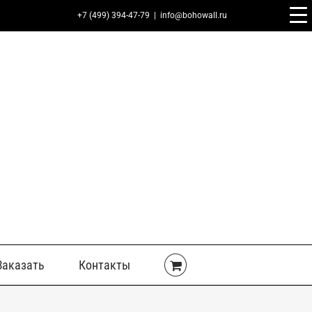
+7 (499) 394-47-79
|
info@bohowall.ru
Заказать
Контакты