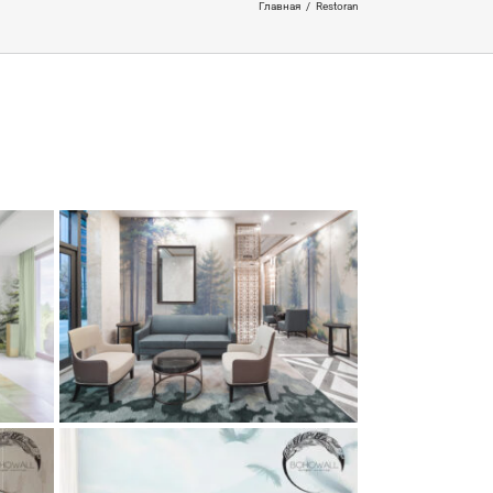
Главная
/
Restoran
real
яна)
Oteli
сок и
и и