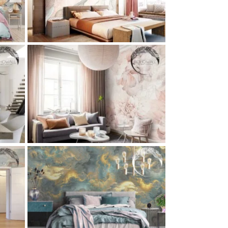
сок и
и и
ежные
oran
ок и
рные
и
я
ture
ев