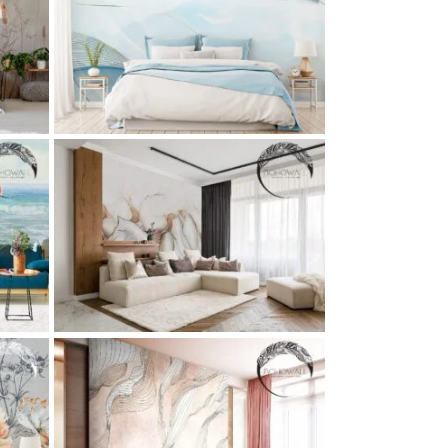
li
сок и
и и
li
сок и
и и
и)
li