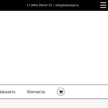
+7 (499) 394-47-79
|
info@bohowall.ru
Заказать
Контакты