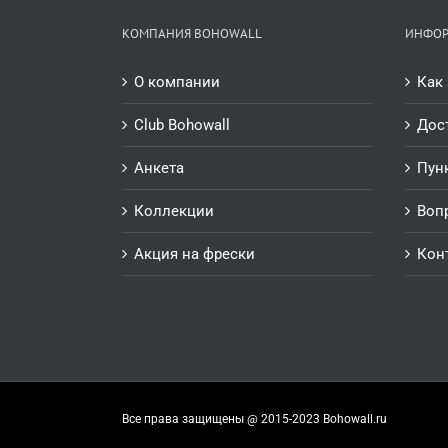
КОМПАНИЯ BOHOWALL
ИНФО
О компании
Как 
Club Bohowall
Дос
Анкета
Пун
Коллекции
Воп
Акция на фрески
Кон
Все права защищены @ 2015-2023 Bohowall.ru