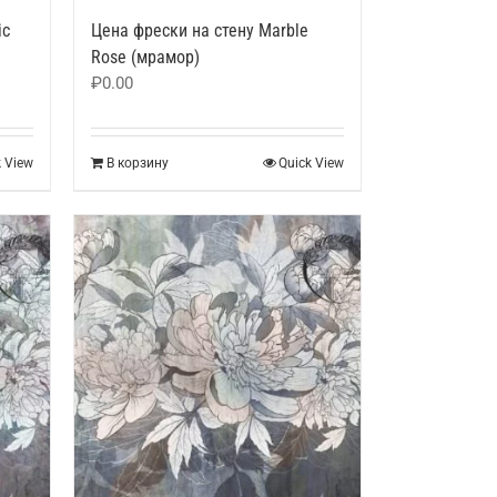
ic
Цена фрески на стену Marble
Rose (мрамор)
₽
0.00
k View
В корзину
Quick View