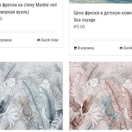
 фрески на стену Marble veil
аморная вуаль)
Цена фрески в детскую комн
00
Sea voyage
₽
0.00
корзину
Quick View
В корзину
Quic