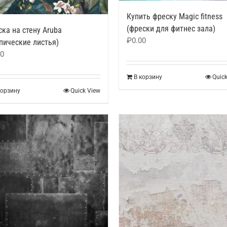
Купить фреску Magic fitness
(фрески для фитнес зала)
ка на стену Aruba
₽
0.00
пические листья)
00
В корзину
Quic
корзину
Quick View