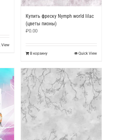
Купить фреску Nymph world lilac
(цветы пионы)
₽
0.00
k View
В корзину
Quick View