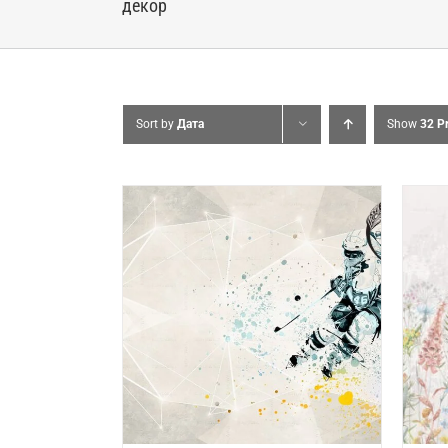
декор
Sort by
Дата
Show
32 P