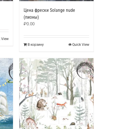
Цена фрески Solange nude
(пионы)
₽
0.00
k View
В корзину
Quick View