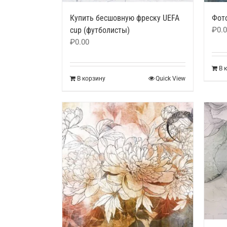
Купить бесшовную фреску UEFA
Фото
cup (футболисты)
₽
0.
₽
0.00
В 
В корзину
Quick View