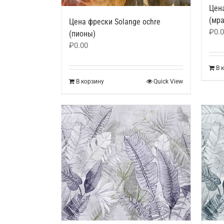
Цена
(мр
Цена фрески Solange ochre
₽
0.
(пионы)
₽
0.00
В 
В корзину
Quick View