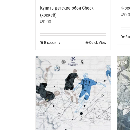
Купить детские обои Сheck
Фрес
(хоккей)
₽
0.
₽
0.00
В 
В корзину
Quick View