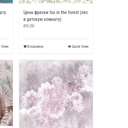
ату
Цена фрески fox in the forest (лес
в детскую комнату)
₽
0.00
k View
В корзину
Quick View