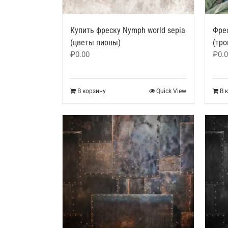
Купить фреску Nymph world sepia
Фрес
(цветы пионы)
(тро
₽
0.00
₽
0.
В корзину
Quick View
В 