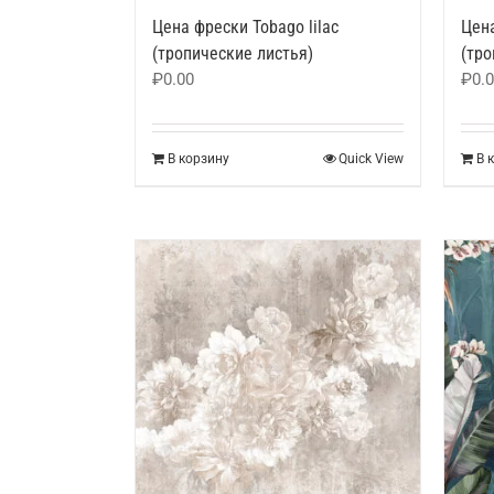
Цена фрески Tobago lilac
Цена
(тропические листья)
(тро
₽
0.00
₽
0.
В корзину
Quick View
В 