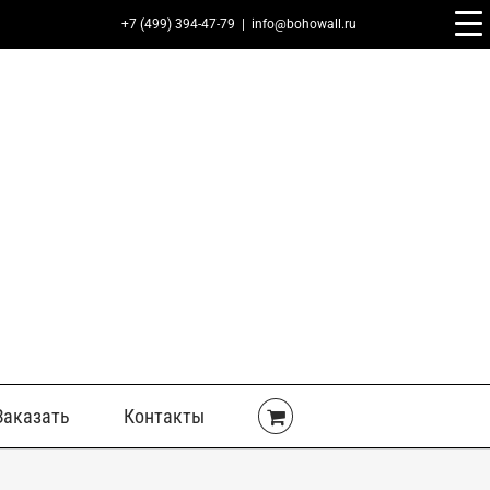
+7 (499) 394-47-79
|
info@bohowall.ru
Заказать
Контакты