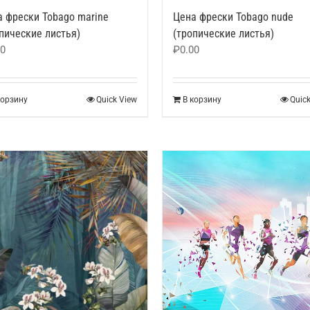
 фрески Tobago marine
Цена фрески Tobago nude
пические листья)
(тропические листья)
00
₽
0.00
корзину
Quick View
В корзину
Quic