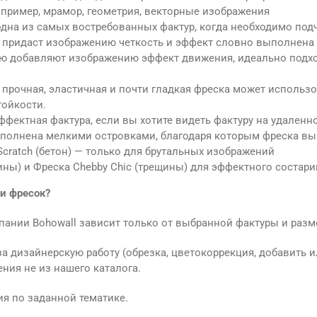
пример, мрамор, геометрия, векторные изображения
дна из самых востребованных фактур, когда необходимо подче
 придаст изображению четкость и эффект словно выполнена 
тью добавляют изображению эффект движения, идеально подхо
– прочная, эластичная и почти гладкая фреска может использ
тойкости.
эффектная фактура, если вы хотите видеть фактуру на удаленн
ыполнена мелкими островками, благодаря которым фреска вы
Scratch (бетон) — только для брутальных изображений
щины) и Фреска Chebby Chic (трещины) для эффектного состар
 и фресок?
пании Bohowall зависит только от выбранной фактуры и разм
 дизайнерскую работу (обрезка, цветокоррекция, добавить и
ния не из нашего каталога.
я по заданной тематике.