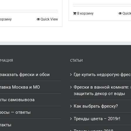
В корзину
Quic
корзину
Quick View
РМАЦИЯ
СТАТЬИ
заказать фрески и обои
Где купить недорогую фрес
тавка Москва и МО
Фрески в ванной комнате: 
защитить декор от воды
кты самовывоза
Как выбрать фреску?
росы — ответы
Тренды цвета – 2019г!
такты