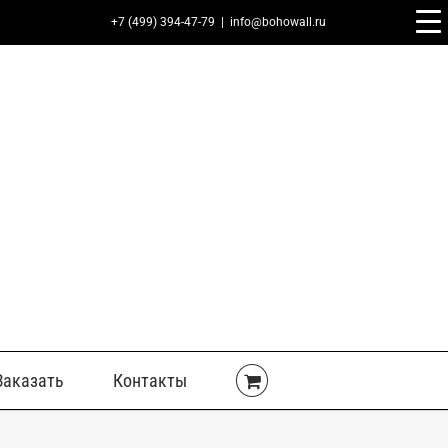
+7 (499) 394-47-79
|
info@bohowall.ru
Заказать
Контакты