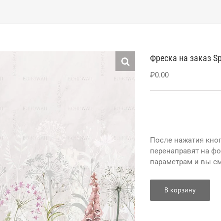
Фреска на заказ Sp
₽
0.00
После нажатия кноп
перенаправят на ф
параметрам и вы см
В корзину