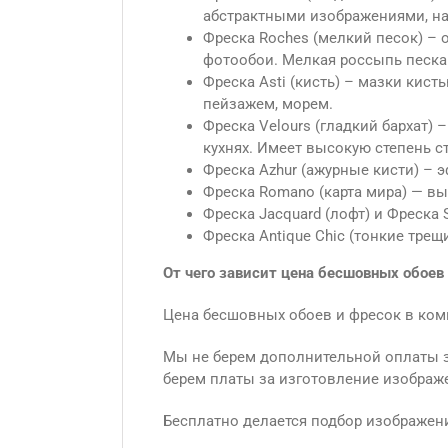
абстрактными изображениями, на
Фреска Roches (мелкий песок) – о
фотообои. Мелкая россыпь песка
Фреска Asti (кисть) – мазки кис
пейзажем, морем.
Фреска Velours (гладкий бархат) 
кухнях. Имеет высокую степень с
Фреска Azhur (ажурные кисти) – 
Фреска Romano (карта мира) — в
Фреска Jacquard (лофт) и Фреска 
Фреска Antique Сhic (тонкие тре
От чего зависит цена бесшовных обоев
Цена бесшовных обоев и фресок в ком
Мы не берем дополнительной оплаты за
берем платы за изготовление изображе
Бесплатно делается подбор изображени