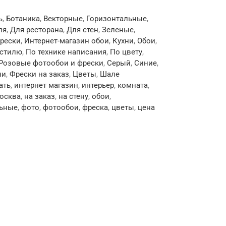
ь
,
Ботаника
,
Векторные
,
Горизонтальные
,
ля
,
Для ресторана
,
Для стен
,
Зеленые
,
фрески
,
Интернет-магазин обои
,
Кухни
,
Обои
,
 стилю
,
По технике написания
,
По цвету
,
Розовые фотообои и фрески
,
Серый
,
Синие
,
ни
,
Фрески на заказ
,
Цветы
,
Шале
ать
,
интернет магазин
,
интерьер
,
комната
,
осква
,
на заказ
,
на стену
,
обои
,
ьные
,
фото
,
фотообои
,
фреска
,
цветы
,
цена