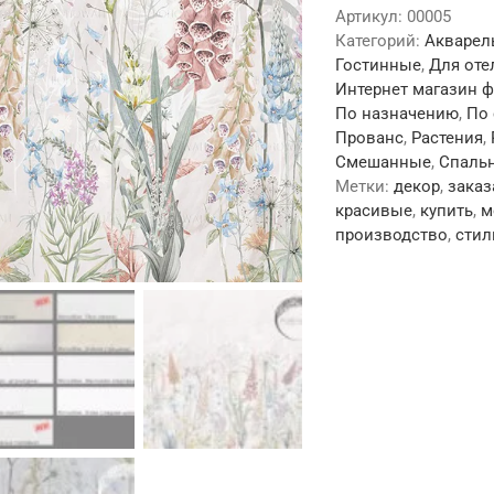
Артикул:
00005
Категорий:
Акварел
Гостинные
,
Для оте
Интернет магазин 
По назначению
,
По
Прованс
,
Растения
,
Смешанные
,
Спаль
Метки:
декор
,
заказ
красивые
,
купить
,
м
производство
,
стил