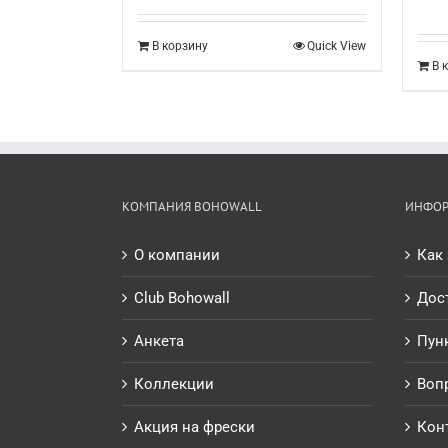
В корзину
Quick View
В 
КОМПАНИЯ BOHOWALL
ИНФО
О компании
Как 
Club Bohowall
Дос
Анкета
Пун
Коллекции
Воп
Акция на фрески
Кон