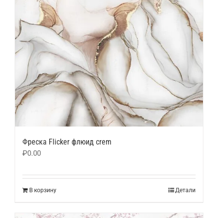
Фреска Flicker флюид crem
₽
0.00
В корзину
Детали