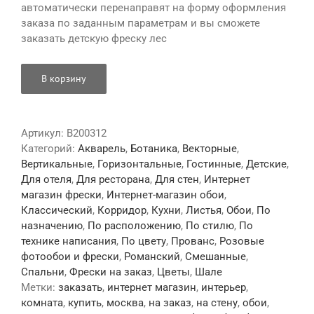
автоматически перенаправят на форму оформления
заказа по заданным параметрам и вы сможете
заказать детскую фреску лес
В корзину
Артикул:
B200312
Категорий:
Акварель
,
Ботаника
,
Векторные
,
Вертикальные
,
Горизонтальные
,
Гостинные
,
Детские
,
Для отеля
,
Для ресторана
,
Для стен
,
Интернет
магазин фрески
,
Интернет-магазин обои
,
Классический
,
Корридор
,
Кухни
,
Листья
,
Обои
,
По
назначению
,
По расположению
,
По стилю
,
По
технике написания
,
По цвету
,
Прованс
,
Розовые
фотообои и фрески
,
Романский
,
Смешанные
,
Спальни
,
Фрески на заказ
,
Цветы
,
Шале
Метки:
заказать
,
интернет магазин
,
интерьер
,
комната
,
купить
,
москва
,
на заказ
,
на стену
,
обои
,