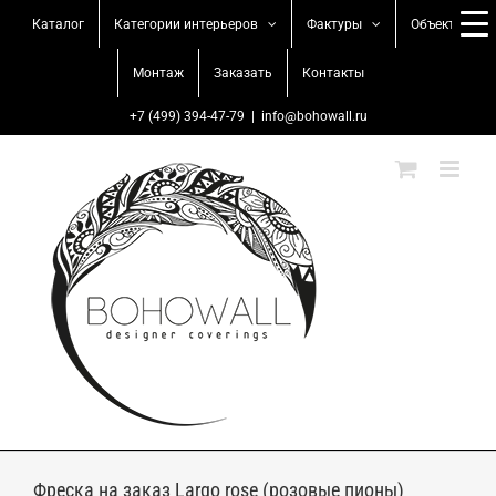
Skip
Каталог
Категории интерьеров
Фактуры
Объекты
to
content
Монтаж
Заказать
Контакты
+7 (499) 394-47-79
|
info@bohowall.ru
Фреска на заказ Largo rose (розовые пионы)