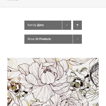
Sort by
Дата
Show
32 Products