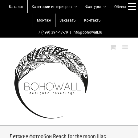
Skip
Каталог
Категории интерьеров
Фактуры
Объекты
to
content
Монтаж
Заказать
Контакты
+7 (499) 394-47-79
|
info@bohowall.ru
Детские фотообои Reach for the moon lilac