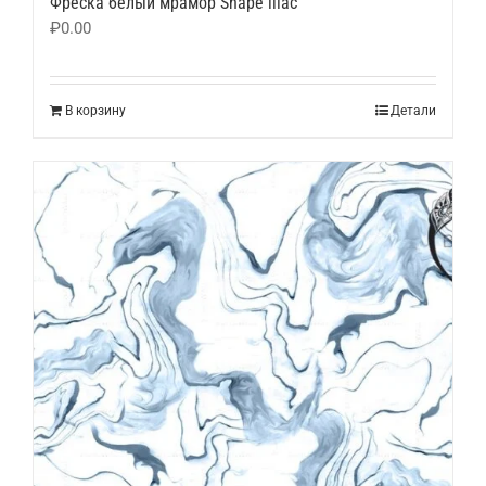
Фреска белый мрамор Shape lilac
₽
0.00
В корзину
Детали