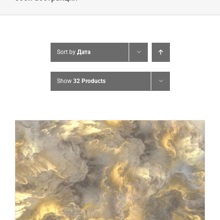
Sort by
Дата
Show
32 Products