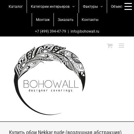
Skip
Каталог
Категории интерьеров
Фактуры
Объекты
to
content
Монтаж
Заказать
Контакты
+7 (499) 394-47-79
|
info@bohowall.ru
Купить обои Nekkar nude (воздушная абстракция)