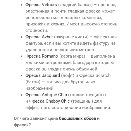
Фреска Velours
(гладкий бархат) – прочная,
эластичная и почти гладкая фреска может
использоваться в ванных комнатах,
прихожих и кухнях. Имеет высокую степень
стойкости.
Фреска Azhur
(ажурные кисти) – эффектная
фактура, если вы хотите видеть фактуру на
удаленности нескольких метров.
Фреска Romano
(карта мира) — выполнена
мелкими островками, благодаря которым
фреска выглядит очень объемной.
Фреска Jacquard
(лофт) и Фреска Scratch
(бетон) — только для брутальных
изображений
Фреска Antique Сhic
(тонкие трещины)
и
Фреска Chebby Chic
(трещины) для
эффектного состаривания изображения.
От чего зависит цена
бесшовных обоев
и
фресок?