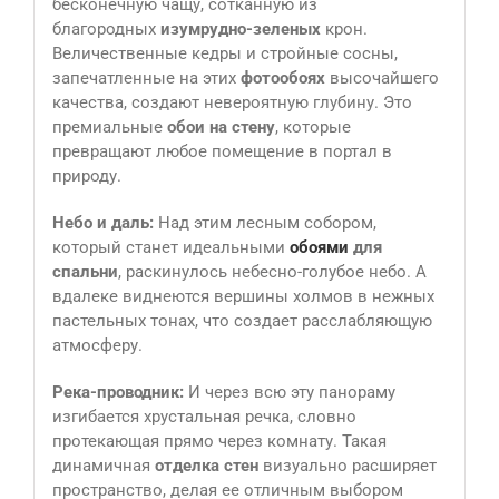
бесконечную чащу, сотканную из
благородных
изумрудно-зеленых
крон.
Величественные кедры и стройные сосны,
запечатленные на этих
фотообоях
высочайшего
качества, создают невероятную глубину. Это
премиальные
обои на стену
, которые
превращают любое помещение в портал в
природу.
Небо и даль:
Над этим лесным собором,
который станет идеальными
обоями
для
спальни
, раскинулось небесно-голубое небо. А
вдалеке виднеются вершины холмов в нежных
пастельных тонах, что создает расслабляющую
атмосферу.
Река-проводник:
И через всю эту панораму
изгибается хрустальная речка, словно
протекающая прямо через комнату. Такая
динамичная
отделка стен
визуально расширяет
пространство, делая ее отличным выбором