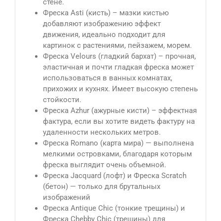
стене.
Фреска Asti (кисть) – мазки кистью
добавляют изображению эффект
движения, идеально подходит для
картинок с растениями, пейзажем, морем.
Фреска Velours (гладкий бархат) – прочная,
эластичная и почти гладкая фреска может
использоваться в ванных комнатах,
прихожих и кухнях. Имеет высокую степень
стойкости.
Фреска Azhur (ажурные кисти) – эффектная
фактура, если вы хотите видеть фактуру на
удаленности нескольких метров.
Фреска Romano (карта мира) — выполнена
мелкими островками, благодаря которым
фреска выглядит очень объемной.
Фреска Jacquard (лофт) и Фреска Scratch
(бетон) — только для брутальных
изображений
Фреска Antique Сhic (тонкие трещины) и
Фреска Chebby Chic (трещины) для