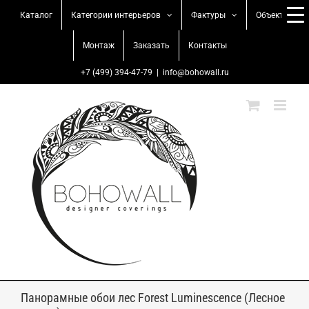
Skip
Каталог
Категории интерьеров
Фактуры
Объекты
to
content
Монтаж
Заказать
Контакты
+7 (499) 394-47-79
|
info@bohowall.ru
Панорамные обои лес Forest Luminescence (Лесное