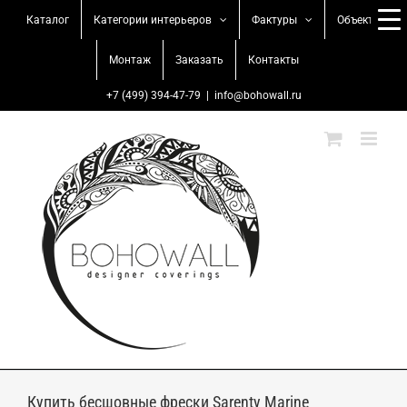
Skip
Каталог
Категории интерьеров
Фактуры
Объекты
to
content
Монтаж
Заказать
Контакты
+7 (499) 394-47-79
|
info@bohowall.ru
Купить бесшовные фрески Sarenty Marine