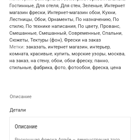
Гостинные
,
Для отеля
,
Для стен
,
Зеленые
,
Интернет
магазин фрески
,
Интернет-магазин обои
,
Кухни
,
Лестницы
,
Обои
,
Орнаменты
,
По назначению
,
По
стилю
,
По технике написания
,
По цвету
,
Прованс
,
Смешанные
,
Смешанный
,
Современные
,
Спальни
,
Сюжеты
,
Тектуры (фон)
,
Фрески на заказ
Метки:
заказать
,
интернет магазин
,
интерьер
,
комната
,
красивые
,
купить
,
морские узоры
,
москва
,
на заказ
,
на стену
,
обои
,
обои фреску
,
панно
,
стильные
,
фабрика
,
фото
,
фотообои
,
фреска
,
цена
Описание
Детали
Описание
Роскошная фреска Argyle – демонстрация того,