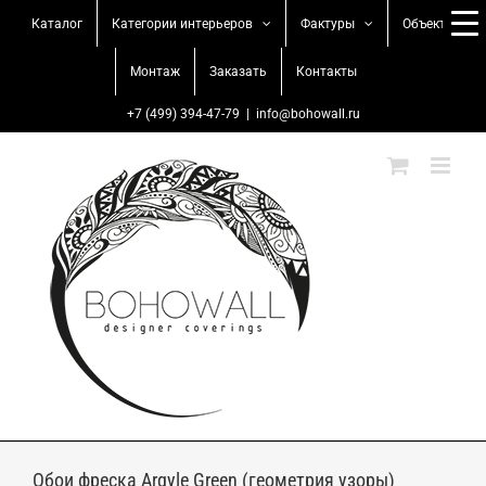
Skip
Каталог
Категории интерьеров
Фактуры
Объекты
to
content
Монтаж
Заказать
Контакты
+7 (499) 394-47-79
|
info@bohowall.ru
Обои фреска Argyle Green (геометрия узоры)