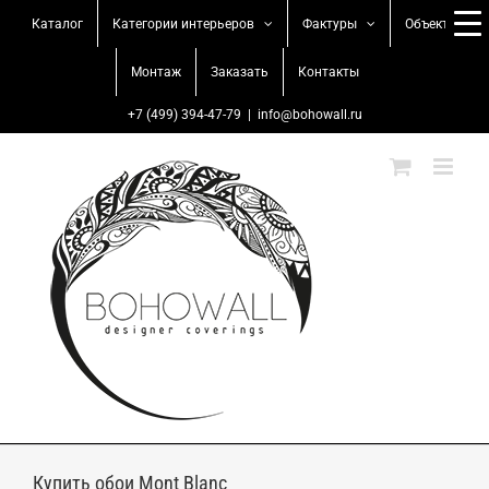
Skip
Каталог
Категории интерьеров
Фактуры
Объекты
to
content
Монтаж
Заказать
Контакты
+7 (499) 394-47-79
|
info@bohowall.ru
Купить обои Mont Blanc