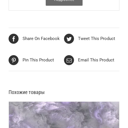
Share On Facebook
Tweet This Product
Pin This Product
Email This Product
Похожие товары