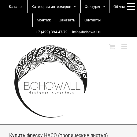
Skip
Каталог
Категории интерьеров
Фактуры
Объекты
to
content
Монтаж
Заказать
Контакты
+7 (499) 394-47-79
|
info@bohowall.ru
Купить фреску HACO (тропические листья)