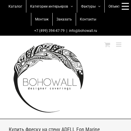
Skip
Каталог
Категории интерьеров
Фактуры
Объекты
to
content
Монтаж
Заказать
Контакты
+7 (499) 394-47-79
|
info@bohowall.ru
Купить фреску на стену ADELL Fon Marine