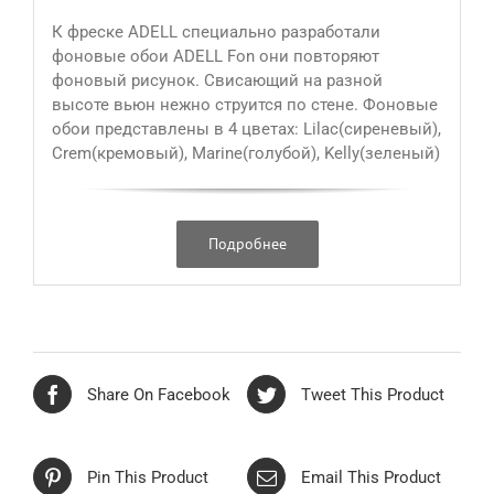
К фреске ADELL специально разработали
фоновые обои ADELL Fon они повторяют
фоновый рисунок. Свисающий на разной
высоте вьюн нежно струится по стене. Фоновые
обои представлены в 4 цветах: Lilac(сиреневый),
Crem(кремовый), Marine(голубой), Kelly(зеленый)
Подробнее
Share On Facebook
Tweet This Product
Pin This Product
Email This Product