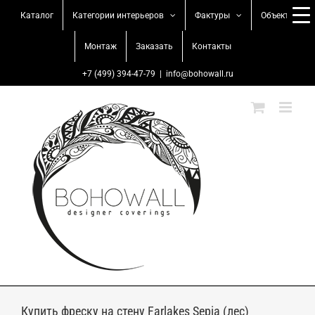
Skip
Каталог
Категории интерьеров
Фактуры
Объекты
to
content
Монтаж
Заказать
Контакты
+7 (499) 394-47-79
|
info@bohowall.ru
Купить фреску на стену Farlakes Sepia (лес)