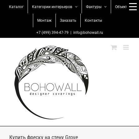
Skip
Каталог
Категории интерьеров
Фактуры
Объекты
to
content
Монтаж
Заказать
Контакты
+7 (499) 394-47-79
|
info@bohowall.ru
Купить фреску на стену Grove