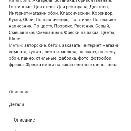
Категории:
Акварель
,
Ботаника
,
Горизонтальные
,
Гостинные
,
Для отеля
,
Для ресторана
,
Для стен
,
Интернет-магазин обои
,
Классический
,
Корридор
,
Кухни
,
Обои
,
По назначению
,
По стилю
,
По технике
написания
,
По цвету
,
Прованс
,
Растения
,
Серый
,
Смешанные
,
Смешанный
,
Фрески на заказ
,
Цветы
,
Шале
Метки:
авторские
,
бетон
,
заказать
,
интернет магазин
,
комната
,
купить
,
листья
,
москва
,
на заказ
,
на стену
,
обои
,
панно
,
стильные
,
фабрика
,
фото
,
фотообои
,
фреска
,
Фреска ветки на заказ светлые стены
,
цена
Описание
Детали
Описание