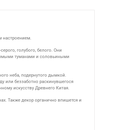
м настроением.
ерого, голубого, белого. Они
овимыми туманами и соловьиными
ого неба, подернутого дымкой.
аду или беззаботно раскинувшегося
нному искусству Древнего Китая.
ах. Также декор органично впишется и