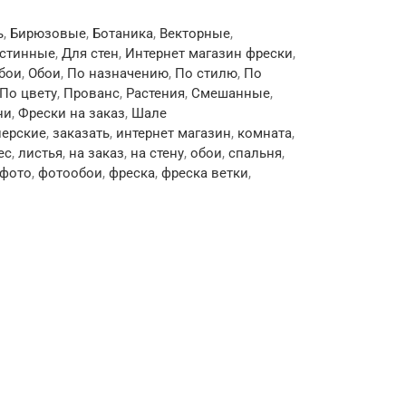
ь
,
Бирюзовые
,
Ботаника
,
Векторные
,
остинные
,
Для стен
,
Интернет магазин фрески
,
бои
,
Обои
,
По назначению
,
По стилю
,
По
По цвету
,
Прованс
,
Растения
,
Смешанные
,
ни
,
Фрески на заказ
,
Шале
нерские
,
заказать
,
интернет магазин
,
комната
,
ес
,
листья
,
на заказ
,
на стену
,
обои
,
спальня
,
фото
,
фотообои
,
фреска
,
фреска ветки
,