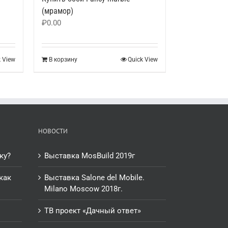
(мрамор)
₽
0.00
k View
В корзину
Quick View
НОВОСТИ
ку?
Выставка MosBuild 2019г
как
Выставка Salone del Mobile.
Milano Moscow 2018г.
ТВ проект «Дачный ответ»