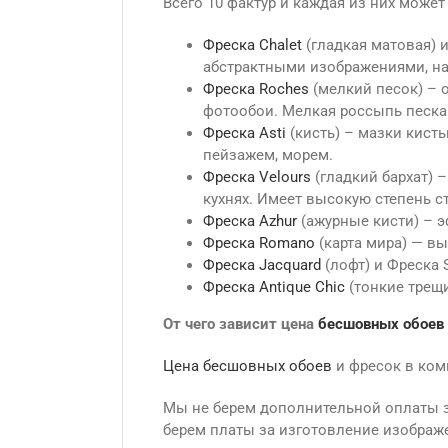
Всего 10 фактур и каждая из них може
Фреска Сhalet
(гладкая матовая) 
абстрактными изображениями, на
Фреска Roches
(мелкий песок) – о
фотообои. Мелкая россыпь песка
Фреска Asti
(кисть) – мазки кист
пейзажем, морем.
Фреска Velours
(гладкий бархат) 
кухнях. Имеет высокую степень с
Фреска Azhur
(ажурные кисти) – э
Фреска Romano
(карта мира) — в
Фреска Jacquard
(лофт) и Фреска 
Фреска Antique Сhic
(тонкие трещ
От чего зависит цена
бесшовных обоев
Цена бесшовных обоев
и фресок в ком
Мы не берем дополнительной оплаты за
берем платы за изготовление изображе