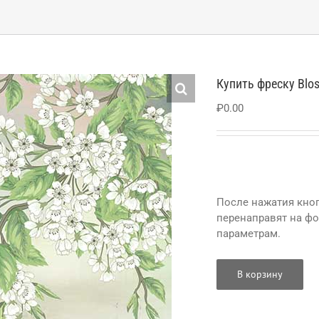
Купить фреску Blo
₽
0.00
После нажатия кноп
перенаправят на ф
параметрам.
В корзину