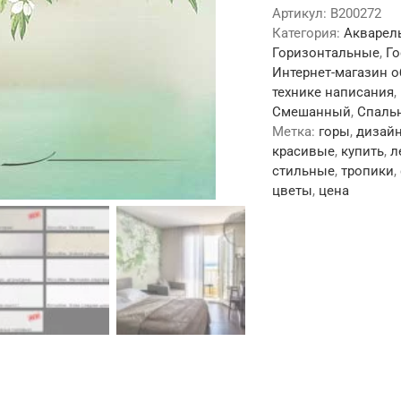
Артикул:
B200272
Категория:
Акварел
Горизонтальные
,
Г
Интернет-магазин о
технике написания
,
Смешанный
,
Спаль
Метка:
горы
,
дизай
красивые
,
купить
,
л
стильные
,
тропики
,
цветы
,
цена