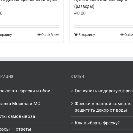
y
(разводы)
00
₽
0.00
корзину
Quick View
В корзину
Quic
РМАЦИЯ
СТАТЬИ
заказать фрески и обои
Где купить недорогую фрес
тавка Москва и МО
Фрески в ванной комнате: 
защитить декор от воды
кты самовывоза
Как выбрать фреску?
росы — ответы