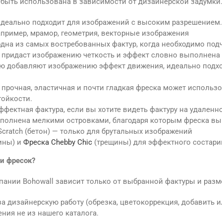
т быть использована в зависимости от дизайнерской задумки
идеально подходит для изображений с высоким разрешением.
пример, мрамор, геометрия, векторные изображения
дна из самых востребованных фактур, когда необходимо подче
 придаст изображению четкость и эффект словно выполнена 
ью добавляют изображению эффект движения, идеально подход
– прочная, эластичная и почти гладкая фреска может использ
тойкости.
ффектная фактура, если вы хотите видеть фактуру на удаленн
ыполнена мелкими островками, благодаря которым фреска вы
Scratch (бетон) — только для брутальных изображений
ины) и
Фреска Chebby Chic
(трещины) для эффектного состари
и фресок?
пании Bohowall зависит только от выбранной фактуры и разм
 дизайнерскую работу (обрезка, цветокоррекция, добавить и
ния не из нашего каталога.