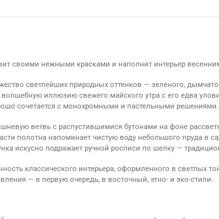
вит своими нежными красками и наполнит интерьер весенни
ество светлейших природных оттенков — зеленого, дымчато-с
т волшебную иллюзию свежего майского утра с его едва ул
хорошо сочетается с монохромными и пастельными решениями.
шневую ветвь с распустившимися бутонами на фоне рассветн
асти полотна напоминает чистую воду небольшого пруда в с
унка искусно подражает ручной росписи по шелку — традицио
ность классического интерьера, оформленного в светлых тон
ения — в первую очередь, в восточный, этно- и эко-стили.