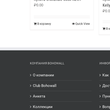
₽
0.00
Kell
₽
0.
В корзину
Quick View
В 
КОМПАНИЯ BOHOWALL
ИНФО
О компании
Как 
Club Bohowall
Дос
Анкета
Пун
Коллекции
Воп