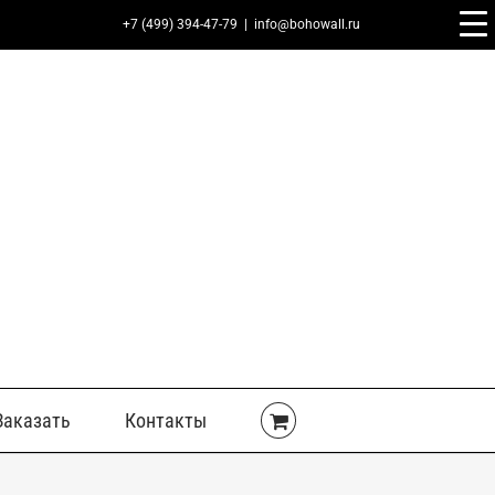
+7 (499) 394-47-79
|
info@bohowall.ru
Заказать
Контакты