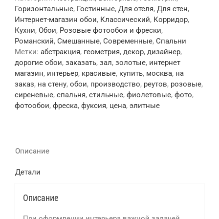
Горизонтальные
,
Гостинные
,
Для отеля
,
Для стен
,
Интернет-магазин обои
,
Классический
,
Корридор
,
Кухни
,
Обои
,
Розовые фотообои и фрески
,
Романский
,
Смешанные
,
Современные
,
Спальни
Метки:
абстракция
,
геометрия
,
декор
,
дизайнер
,
дорогие обои
,
заказать
,
зал
,
золотые
,
интернет
магазин
,
интерьер
,
красивые
,
купить
,
москва
,
на
заказ
,
на стену
,
обои
,
производство
,
реутов
,
розовые
,
сиреневые
,
спальня
,
стильные
,
фиолетовые
,
фото
,
фотообои
,
фреска
,
фуксия
,
цена
,
элитные
Описание
Детали
Описание
При оформлении интерьера важной задачей