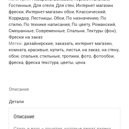
Гостинные
,
Для отеля
,
Для стен
,
Интернет магазин
фрески
,
Интернет-магазин обои
,
Классический
,
Корридор
,
Лестницы
,
Обои
,
По назначению
,
По
стилю
,
По технике написания
,
По цвету
,
Романский
,
Смешанные
,
Современные
,
Спальни
,
Тектуры (фон)
,
Фрески на заказ
Метки:
дизайнерские
,
заказать
,
интернет магазин
,
комната
,
красивые
,
купить
,
листья
,
на заказ
,
на стену
,
обои
,
спальня
,
стильные
,
тропики
,
фото
,
фотообои
,
фреска
,
фреска текстура
,
цветы
,
цена
Описание
Детали
Описание
Стиль и вкус – понятия, которые лежат далеко