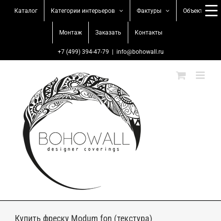
Skip
Каталог
Категории интерьеров
Фактуры
Объекты
to
content
Монтаж
Заказать
Контакты
+7 (499) 394-47-79
|
info@bohowall.ru
Купить фреску Modum fon (текстура)