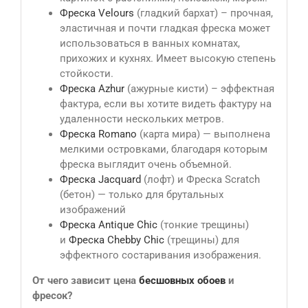
Фреска Velours
(гладкий бархат) – прочная,
эластичная и почти гладкая фреска может
использоваться в ванных комнатах,
прихожих и кухнях. Имеет высокую степень
стойкости.
Фреска Azhur
(ажурные кисти) – эффектная
фактура, если вы хотите видеть фактуру на
удаленности нескольких метров.
Фреска Romano
(карта мира) — выполнена
мелкими островками, благодаря которым
фреска выглядит очень объемной.
Фреска Jacquard
(лофт) и Фреска Scratch
(бетон) — только для брутальных
изображений
Фреска Antique Сhic
(тонкие трещины)
и
Фреска Chebby Chic
(трещины) для
эффектного состаривания изображения.
От чего зависит цена
бесшовных обоев
и
фресок?