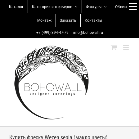
Skip
Каталог
Категории интерьеров
Фактуры
Объекты
to
content
Монтаж
Заказать
Контакты
+7 (499) 394-47-79
|
info@bohowall.ru
Купить фреску Wezen sepia (макро цветы)