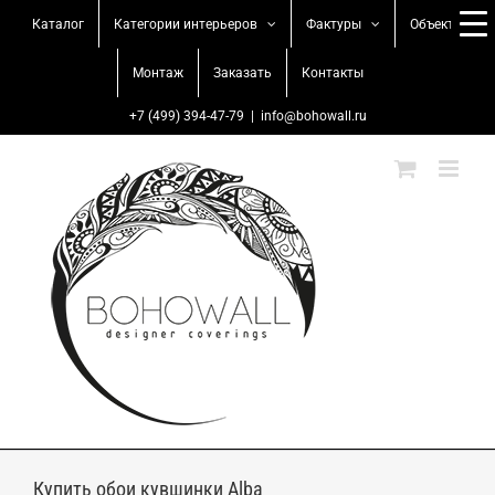
Skip
Каталог
Категории интерьеров
Фактуры
Объекты
to
content
Монтаж
Заказать
Контакты
+7 (499) 394-47-79
|
info@bohowall.ru
Купить обои кувшинки Alba