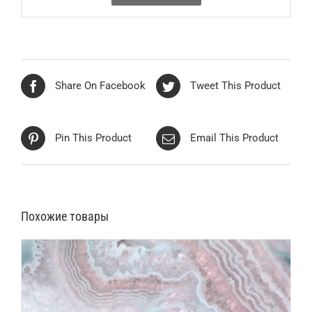
Share On Facebook
Tweet This Product
Pin This Product
Email This Product
Похожие товары