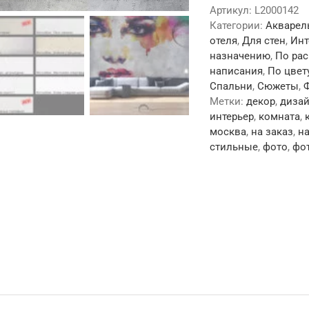
Артикул:
L2000142
Категории:
Акварел
отеля
,
Для стен
,
Инт
назначению
,
По ра
написания
,
По цвет
Спальни
,
Сюжеты
,
Ф
Метки:
декор
,
диза
интерьер
,
комната
,
москва
,
на заказ
,
на
стильные
,
фото
,
фо