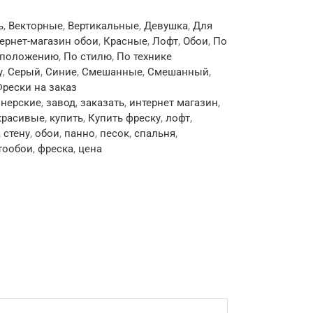
ь
,
Векторные
,
Вертикальные
,
Девушка
,
Для
ернет-магазин обои
,
Красные
,
Лофт
,
Обои
,
По
сположению
,
По стилю
,
По технике
у
,
Серый
,
Синие
,
Смешанные
,
Смешанный
,
рески на заказ
йнерские
,
завод
,
заказать
,
интернет магазин
,
красивые
,
купить
,
Купить фреску
,
лофт
,
 стену
,
обои
,
панно
,
песок
,
спальня
,
тообои
,
фреска
,
цена