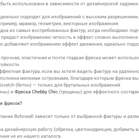
т быть использована в зависимости от дизайнерской задумки
идеально подходит для изображений с высоким разрешением.
пример, мрамор, геометрия, векторные изображения
дна из самых востребованных фактур, когда необходимо подче
 придаст изображению четкость и эффект словно выполнена 
ью добавляют изображению эффект движения, идеально подход
– прочная, эластичная и почти гладкая фреска может использ
тойкости.
ффектная фактура, если вы хотите видеть фактуру на удаленн
ыполнена мелкими островками, благодаря которым фреска вы
Scratch (бетон) — только для брутальных изображений
ины) и
Фреска Chebby Chic
(трещины) для эффектного состари
и фресок?
пании Bohowall зависит только от выбранной фактуры и разм
 дизайнерскую работу (обрезка, цветокоррекция, добавить и
ния не из нашего каталога.