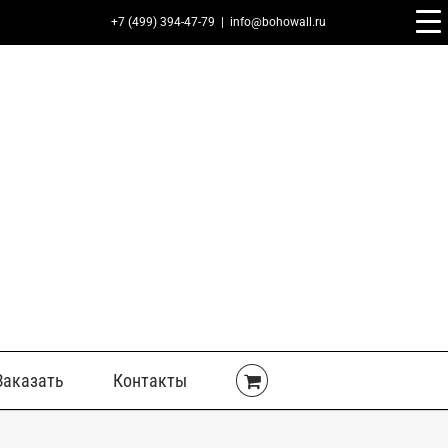
+7 (499) 394-47-79
|
info@bohowall.ru
Заказать
Контакты