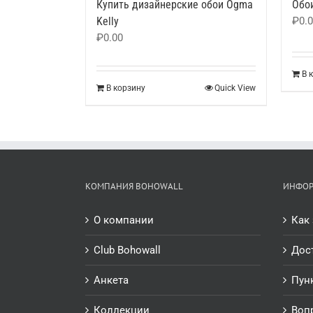
Купить дизайнерские обои Ogma
Обои
Kelly
₽
0.
₽
0.00
В 
В корзину
Quick View
КОМПАНИЯ BOHOWALL
ИНФО
О компании
Как 
Club Bohowall
Дос
Анкета
Пун
Коллекции
Воп