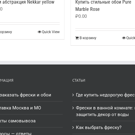
 абстракция Nekkar yellow
Купить стильные обои Pure
00
Marble Rose
₽
0.00
корзину
Quick View
В корзину
Quic
РМАЦИЯ
СТАТЬИ
заказать фрески и обои
Где купить недорогую фрес
тавка Москва и МО
Фрески в ванной комнате: 
защитить декор от воды
кты самовывоза
Как выбрать фреску?
росы — ответы