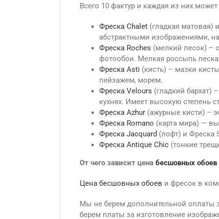
Всего 10 фактур и каждая из них може
Фреска Сhalet
(гладкая матовая) 
абстрактными изображениями, на
Фреска Roches
(мелкий песок) – о
фотообои. Мелкая россыпь песка
Фреска Asti
(кисть) – мазки кист
пейзажем, морем.
Фреска Velours
(гладкий бархат) 
кухнях. Имеет высокую степень с
Фреска Azhur
(ажурные кисти) – э
Фреска Romano
(карта мира) — в
Фреска Jacquard
(лофт) и Фреска 
Фреска Antique Сhic
(тонкие трещ
От чего зависит цена
бесшовных обоев
Цена бесшовных обоев
и фресок в ком
Мы не берем дополнительной оплаты за
берем платы за изготовление изображе