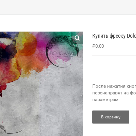
Купить фреску Dolc
₽
0.00
После нажатия кноп
перенаправят на ф
параметрам.
В корзину