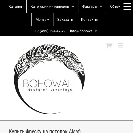
Skip
Каталог
Категории интерьеров
Фактуры
Объекты
to
content
Монтаж
Заказать
Контакты
+7 (499) 394-47-79
|
info@bohowall.ru
Купить фреску на потолок Alsafi